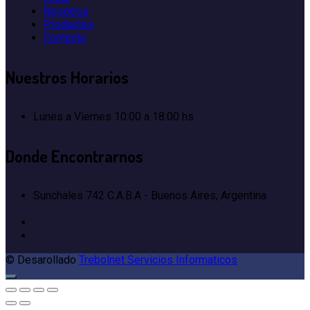
Nosotros
Productos
Contacto
Nuestros
Horarios
Lunes a Viernes
10:00 a 18:00 hs
Donde
Encontrarnos
Sunchales 742
C.A.B.A - Buenos Aires, Argentina
© Desarollado
Trebolnet Servicios Informaticos