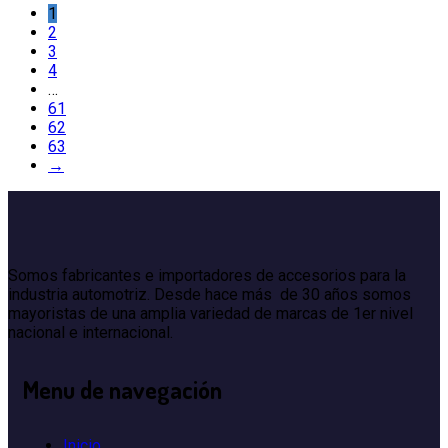
1
2
3
4
…
61
62
63
→
Somos fabricantes e importadores de accesorios para la
industria automotriz. Desde hace más de 30 años somos
mayoristas de una amplia variedad de marcas de 1er nivel
nacional e internacional.
Menu
de navegación
Inicio