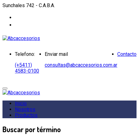
Sunchales 742 - C.A.B.A.
Telefono:
Enviar mail
Contacto
(+5411)
consultas@abcaccesorios.com.ar
4583-0100
Inicio
Nosotros
Productos
Buscar por término