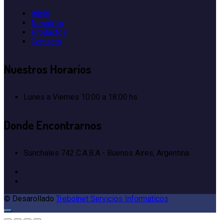
Inicio
Nosotros
Productos
Contacto
Nuestros
Horarios
Lunes a Viernes
10:00 a 18:00 hs
Donde
Encontrarnos
Sunchales 742
C.A.B.A - Buenos Aires, Argentina
© Desarollado
Trebolnet Servicios Informaticos