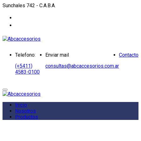
Sunchales 742 - C.A.B.A.
Telefono:
Enviar mail
Contacto
(+5411)
consultas@abcaccesorios.com.ar
4583-0100
Inicio
Nosotros
Productos