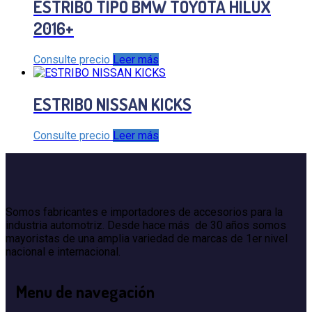
ESTRIBO TIPO BMW TOYOTA HILUX
2016+
Consulte precio
Leer más
ESTRIBO NISSAN KICKS
Consulte precio
Leer más
Somos fabricantes e importadores de accesorios para la
industria automotriz. Desde hace más de 30 años somos
mayoristas de una amplia variedad de marcas de 1er nivel
nacional e internacional.
Menu
de navegación