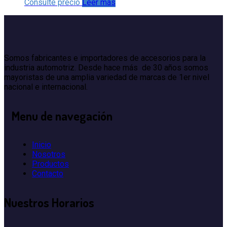
Consulte precio
Leer más
Somos fabricantes e importadores de accesorios para la
industria automotriz. Desde hace más de 30 años somos
mayoristas de una amplia variedad de marcas de 1er nivel
nacional e internacional.
Menu
de navegación
Inicio
Nosotros
Productos
Contacto
Nuestros
Horarios