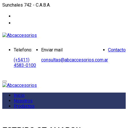
Sunchales 742 - C.A.B.A.
Telefono:
Enviar mail
Contacto
(+5411)
consultas@abcaccesorios.com.ar
4583-0100
Inicio
Nosotros
Productos