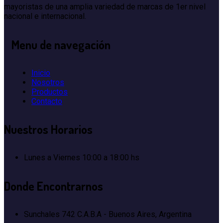
mayoristas de una amplia variedad de marcas de 1er nivel
nacional e internacional.
Menu
de navegación
Inicio
Nosotros
Productos
Contacto
Nuestros
Horarios
Lunes a Viernes
10:00 a 18:00 hs
Donde
Encontrarnos
Sunchales 742
C.A.B.A - Buenos Aires, Argentina