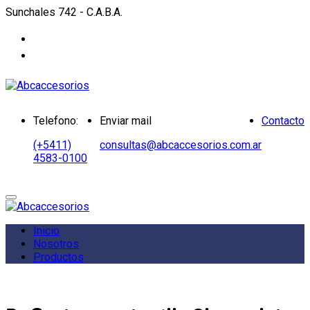
Sunchales 742 - C.A.B.A.
Telefono:
Enviar mail
Contacto
(+5411)
consultas@abcaccesorios.com.ar
4583-0100
Inicio
Nosotros
Productos