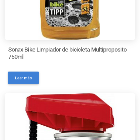
Sonax Bike Limpiador de bicicleta Multiproposito
750ml
- Marca: SONAX- MPN: 852 400- Modelo: Sonax
limpiador bicicleta- Codigo Ean: 4056554003413-
Leer más
Código universal de producto: No Aplica- Condición del
ítem: Nuevo- Incluye cepillo de limpieza: No Aplica-
Incluye desengrasante: SiContactanos a traves de los
siguientes medios: Whatsapp Correo electronico