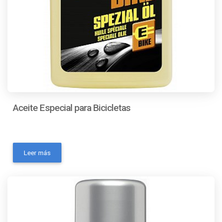
Aceite Especial para Bicicletas
- Marca: SONAX- MPN: 857 541- Modelo: Aceite
especial para bicicleta- Codigo Ean: 4064700857544-
Leer más
Código universal de producto: No Aplica- Condición del
ítem: Nuevo- Es inflamable: No- Volumen de la unidad:
50 ml- Consistencia: AceiteContactanos a traves de los
siguientes medios: Whatsapp Correo electronico