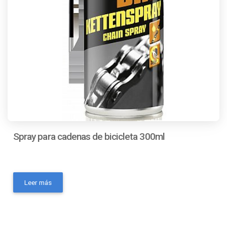
Spray para cadenas de bicicleta 300ml
- Marca: SONAX- MPN: 876 200- Modelo: 876200-
Codigo Ean: 4064700876200- Código universal de
Leer más
producto: No Aplica- Condición del ítem: Nuevo- Es
inflamable: No- Volumen de la unidad: 300 ml- Es kit: No-
Consistencia: SprayContactanos a traves de los
siguientes medios: Whatsapp Correo electronico