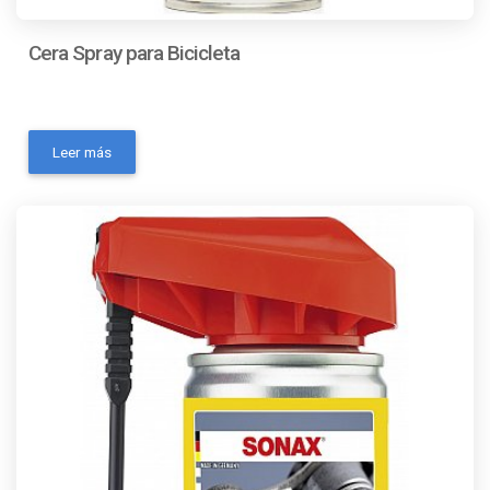
Cera Spray para Bicicleta
- Número de pieza: 833 200- Marca: SONAX- MPN: 833
200- Codigo Ean: 4064700833203- Código universal de
Leer más
producto: 4064700833203- Condición del ítem: Nuevo-
Origen: Alemania- Es inflamable: No- Volumen de la
unidad: 300 ml- Peso de la unidad: 300 g- Formato de la
cera: Spray- Base: Sintética- Tonalidad de color
recomendado: UniversalContactanos a traves de los
siguientes medios: Whatsapp Correo electronico