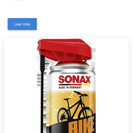
- Marca: SONAX- MPN: 872100- Modelo: Sonax Limpia
cadenas- Codigo Ean: 4064700493803- Código
Leer más
universal de producto: No Aplica- Condición del ítem:
Nuevo- Es inflamable: No- Volumen de la unidad: 100
ml- Consistencia: AerosolContactanos a traves de los
siguientes medios: Whatsapp Correo electronico