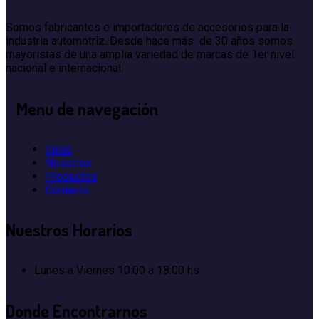
Somos fabricantes e importadores de accesorios para la
industria automotriz. Desde hace más de 30 años somos
mayoristas de una amplia variedad de marcas de 1er nivel
nacional e internacional.
Menu
de navegación
Inicio
Nosotros
Productos
Contacto
Nuestros
Horarios
Lunes a Viernes
10:00 a 18:00 hs
Donde
Encontrarnos