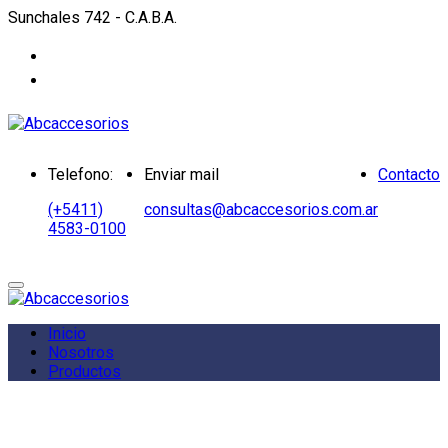
Sunchales 742 - C.A.B.A.
Telefono:
Enviar mail
Contacto
(+5411)
consultas@abcaccesorios.com.ar
4583-0100
Inicio
Nosotros
Productos