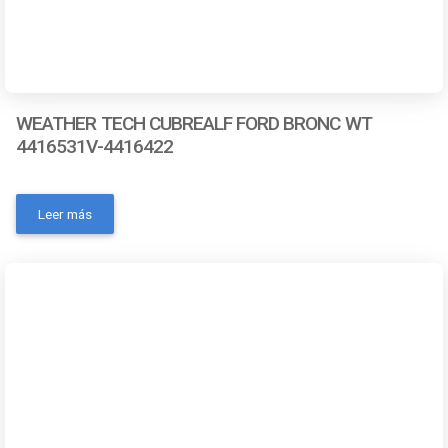
WEATHER TECH CUBREALF FORD BRONC WT
4416531V-4416422
- Número de pieza: 4416531V-44416422- Marca:
Weathertech- Color: Negro- Código universal de producto:
Leer más
787765740333- MPN: No- Condición del ítem: Nuevo-
Material: Sintético- OEM: NoContactanos a traves de los
siguientes medios: Whatsapp Correo electronico