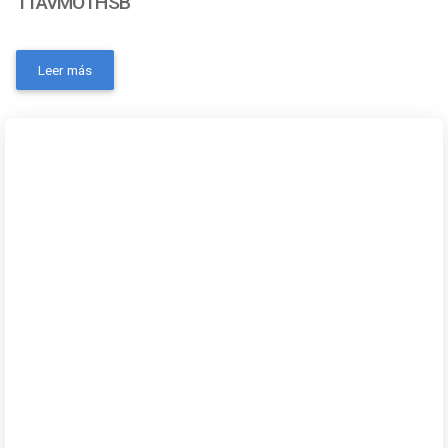
11AVMOTHSB
- Número de pieza: 11AVMOTHSB- Marca: Weathertech-
Color: Negro- Código universal de producto:
Leer más
787765941389- MPN: No- Condición del ítem: Nuevo-
Material: Sintético- OEM: NoContactanos a traves de los
siguientes medios: Whatsapp Correo electronico