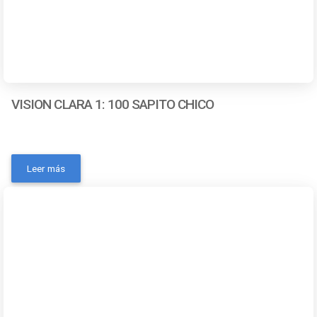
VISION CLARA 1: 100 SAPITO CHICO
- Marca: SONAX- MPN: 371100- Codigo Ean:
4064700371002- Código universal de producto:
Leer más
4064700371002- Volumen de la unidad: 25 mlContactanos
a traves de los siguientes medios: Whatsapp Correo
electronico