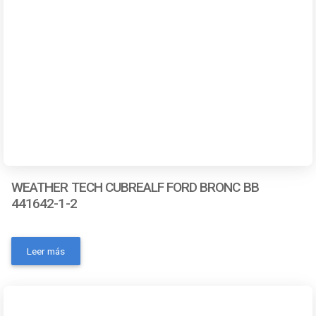
WEATHER TECH CUBREALF FORD BRONC BB
441642-1-2
- Número de pieza: 441642-1-2- Marca: Weathertech-
Color: Negro- Código universal de producto:
Leer más
787765747387- MPN: No- Condición del ítem: Nuevo-
Material: Sintético- OEM: NoContactanos a traves de los
siguientes medios: Whatsapp Correo electronico