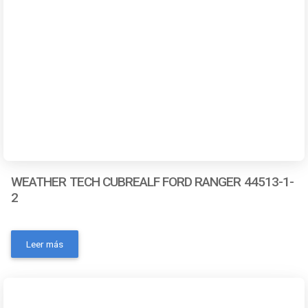
WEATHER TECH CUBREALF FORD RANGER 44513-1-
2
- Número de pieza: 44513-1-2- Marca: Weathertech- Color:
Negro- Código universal de producto: 787765199667-
Leer más
MPN: No- Condición del ítem: Nuevo- Material: Sintético-
OEM: NoContactanos a traves de los siguientes medios:
Whatsapp Correo electronico