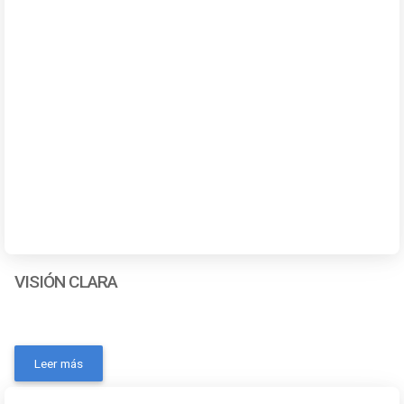
VISIÓN CLARA
- Marca: SONAX- MPN: 384141- Código universal de
producto: 0- Volumen de la unidad: 250 mlContactanos a
Leer más
traves de los siguientes medios: Whatsapp Correo
electronico