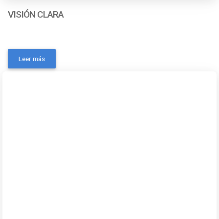
VISIÓN CLARA
- Marca: SONAX- MPN: 382141- Código universal de
producto: No Aplica- Volumen de la unidad: 250
Leer más
mlContactanos a traves de los siguientes medios:
Whatsapp Correo electronico