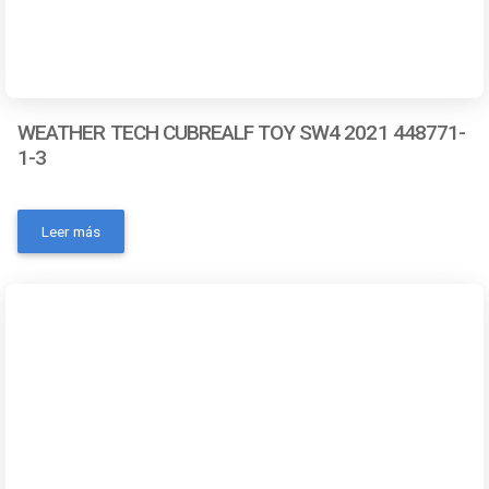
WEATHER TECH CUBREALF TOY SW4 2021 448771-
1-3
- Número de pieza: 448771-1-3- Marca: Weathertech-
Color: Negro- Código universal de producto:
Leer más
787765524452- MPN: No- Condición del ítem: Nuevo-
Material: Sintético- OEM: NoContactanos a traves de los
siguientes medios: Whatsapp Correo electronico