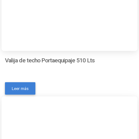
Valija de techo Portaequipaje 510 Lts
- Número de pieza: 2467- Marca: Sportrack- Modelo:
Sportrack Skyline- Color: Gris- MPN: Si- Condición del ítem:
Leer más
Nuevo- Material: Plástico semi rígido- Origen: Estados
Unidos- OEM: Si- Altura: 50 Cm- Ancho: 110 Cm- Largo: 140
Cm- Capacidad: 510 l- Tipo de cierre: Doble Cerradura con
llave- Alto: 50 Cm- Apertura máxima: 60 g- Máximo
volumen soportado: 510 lContactanos a traves de los
siguientes medios: Whatsapp Correo electronico