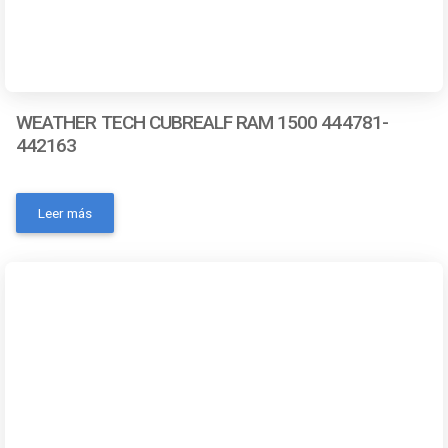
WEATHER TECH CUBREALF RAM 1500 444781-
442163
- Número de pieza: 444781-442163- Marca: Weathertech-
Color: Negro- Código universal de producto:
Leer más
787765920247- MPN: No- Condición del ítem: Nuevo-
Material: Sintético- OEM: NoContactanos a traves de los
siguientes medios: Whatsapp Correo electronico