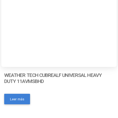
WEATHER TECH CUBREALF UNIVERSAL HEAVY
DUTY 11AVMSBHD
- Número de pieza: 11AVMSBHD- Marca: Weathertech-
Color: Negro- Código universal de producto:
Leer más
787765600132- MPN: No- Condición del ítem: Nuevo-
Material: Sintético- OEM: NoContactanos a traves de los
siguientes medios: Whatsapp Correo electronico