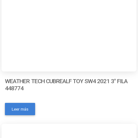
WEATHER TECH CUBREALF TOY SW4 2021 3° FILA
448774
- Número de pieza: 448774- Marca: Weathertech- Color:
Negro- Código universal de producto: 787765524452-
Leer más
MPN: No- Condición del ítem: Nuevo- Material: Sintético-
OEM: NoContactanos a traves de los siguientes medios:
Whatsapp Correo electronico