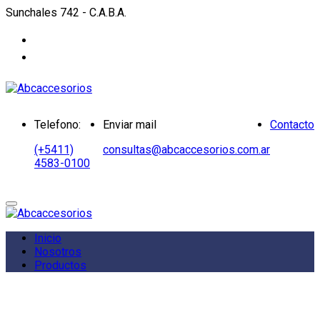
Sunchales 742 - C.A.B.A.
Telefono:
Enviar mail
Contacto
(+5411)
consultas@abcaccesorios.com.ar
4583-0100
Inicio
Nosotros
Productos