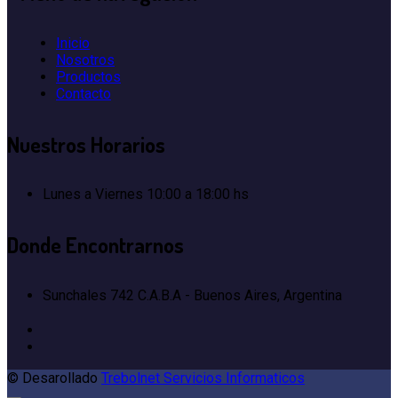
Inicio
Nosotros
Productos
Contacto
Nuestros
Horarios
Lunes a Viernes
10:00 a 18:00 hs
Donde
Encontrarnos
Sunchales 742
C.A.B.A - Buenos Aires, Argentina
© Desarollado
Trebolnet Servicios Informaticos