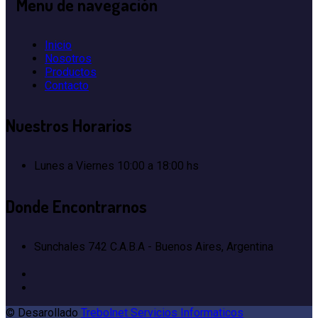
Menu
de navegación
Inicio
Nosotros
Productos
Contacto
Nuestros
Horarios
Lunes a Viernes
10:00 a 18:00 hs
Donde
Encontrarnos
Sunchales 742
C.A.B.A - Buenos Aires, Argentina
© Desarollado
Trebolnet Servicios Informaticos