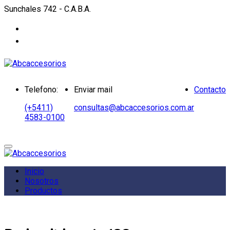
Sunchales 742 - C.A.B.A.
Telefono:
Enviar mail
Contacto
(+5411)
consultas@abcaccesorios.com.ar
4583-0100
Inicio
Nosotros
Productos