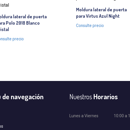
Moldura lateral de puerta
para Virtus Azul Night
ldura lateral de puerta
ra Polo 2018 Blanco
Consulte precio
istal
nsulte precio
u
de navegación
Nuestros
Horarios
Lunes a Viernes
10:00 a 
os