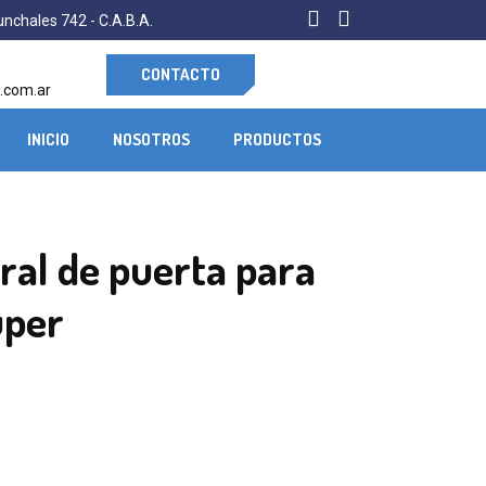
nchales 742 - C.A.B.A.
CONTACTO
.com.ar
INICIO
NOSOTROS
PRODUCTOS
ral de puerta para
uper