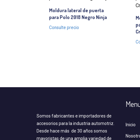
Moldura lateral de puerta
para Polo 2018 Negro Ninja
Mo
pa
Consulte precio
Cr
Co
Men
Somos fabricantes e importadores de
accesorios para la industria automotriz.
Inicio
Desde hace más de 30 años somos
Nosotr
mayoristas de una amplia variedad de