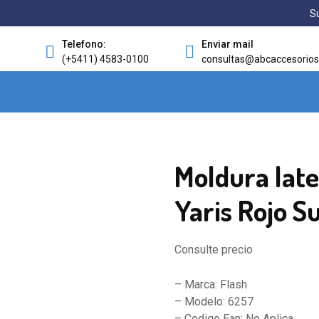
Su
Telefono:
Enviar mail
(+5411) 4583-0100
consultas@abcaccesorios
Moldura late
Yaris Rojo S
Consulte precio
– Marca: Flash
– Modelo: 6257
– Codigo Ean: No Aplica