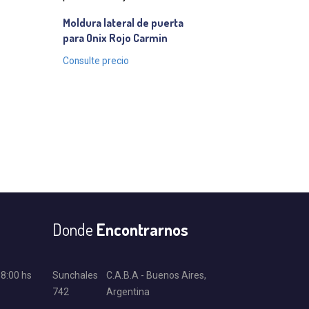
Moldura lateral de puerta
para Onix Rojo Carmin
Consulte precio
Donde
Encontrarnos
18:00 hs
Sunchales
C.A.B.A - Buenos Aires,
742
Argentina