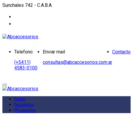
Sunchales 742 - C.A.B.A.
Telefono:
Enviar mail
Contacto
(+5411)
consultas@abcaccesorios.com.ar
4583-0100
Inicio
Nosotros
Productos