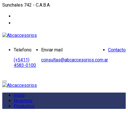
Sunchales 742 - C.A.B.A.
Telefono:
Enviar mail
Contacto
(+5411)
consultas@abcaccesorios.com.ar
4583-0100
Inicio
Nosotros
Productos