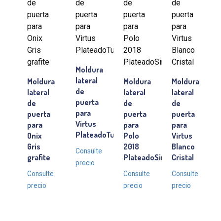
Moldura
lateral
Moldura
Moldura
Moldura
de
lateral
lateral
lateral
puerta
de
de
de
para
puerta
puerta
puerta
Virtus
para
para
para
PlateadoTungstênio
Onix
Polo
Virtus
Gris
2018
Blanco
Consulte
grafite
PlateadoSirius
Cristal
precio
Consulte
Consulte
Consulte
precio
precio
precio