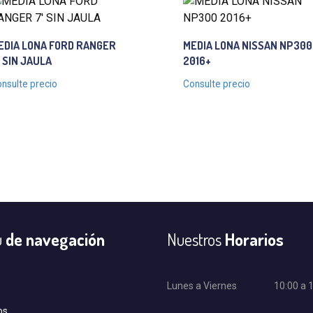
EDIA LONA FORD RANGER
MEDIA LONA NISSAN NP300
′ SIN JAULA
2016+
nsulte precio
Consulte precio
u
de navegación
Nuestros
Horarios
Lunes a Viernes
10:00 a 
os