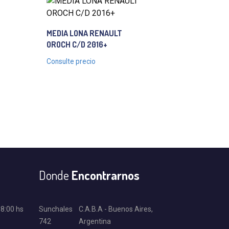
MEDIA LONA RENAULT
OROCH C/D 2016+
Consulte precio
Donde
Encontrarnos
18:00 hs
Sunchales
C.A.B.A - Buenos Aires,
742
Argentina