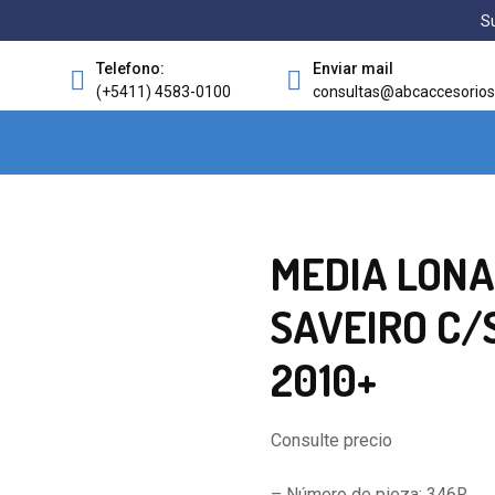
Su
Telefono:
Enviar mail
(+5411) 4583-0100
consultas@abcaccesorios
MEDIA LON
SAVEIRO C/
2010+
Consulte precio
– Número de pieza: 346R