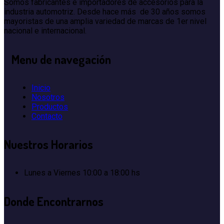
Somos fabricantes e importadores de accesorios para la
industria automotriz. Desde hace más de 30 años somos
mayoristas de una amplia variedad de marcas de 1er nivel
nacional e internacional.
Menu
de navegación
Inicio
Nosotros
Productos
Contacto
Nuestros
Horarios
Lunes a Viernes
10:00 a 18:00 hs
Donde
Encontrarnos