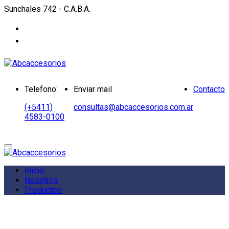
Sunchales 742 - C.A.B.A.
Telefono:
Enviar mail
Contacto
(+5411)
consultas@abcaccesorios.com.ar
4583-0100
Inicio
Nosotros
Productos