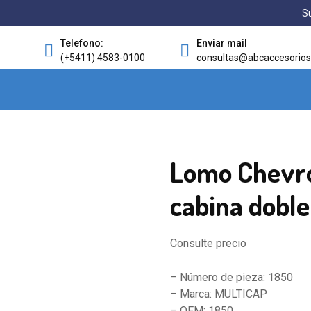
Su
Telefono:
Enviar mail
(+5411) 4583-0100
consultas@abcaccesorios
Lomo Chevro
cabina doble
Consulte precio
– Número de pieza: 1850
– Marca: MULTICAP
– OEM: 1850