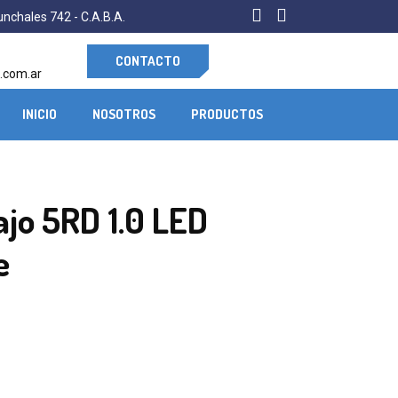
nchales 742 - C.A.B.A.
CONTACTO
.com.ar
INICIO
NOSOTROS
PRODUCTOS
ajo 5RD 1.0 LED
e