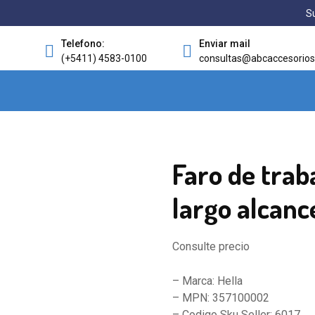
Su
Telefono:
Enviar mail
(+5411) 4583-0100
consultas@abcaccesorios
Faro de trab
largo alcanc
Consulte precio
– Marca: Hella
– MPN: 357100002
– Codigo Sku Seller: 6017