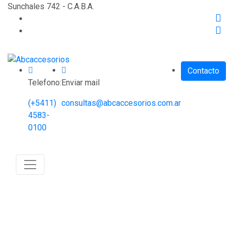
Sunchales 742 - C.A.B.A.
Contacto
Telefono:
Enviar mail
(+5411)
consultas@abcaccesorios.com.ar
4583-
0100