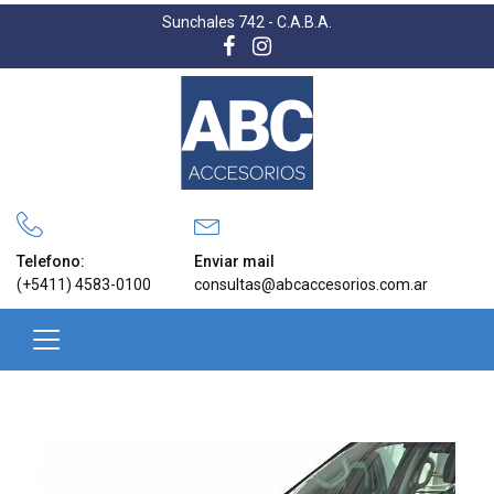
Sunchales 742 - C.A.B.A.
Telefono:
Enviar mail
(+5411) 4583-0100
consultas@abcaccesorios.com.ar