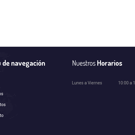
u
de navegación
Nuestros
Horarios
Lunes a Viernes
10:00 a 
os
tos
to