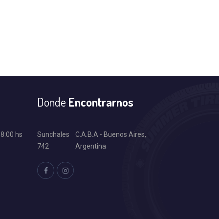
Donde
Encontrarnos
18:00 hs
Sunchales
C.A.B.A - Buenos Aires,
742
Argentina