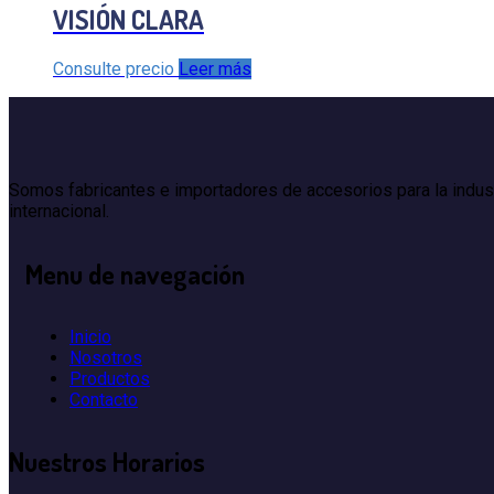
VISIÓN CLARA
Consulte precio
Leer más
Somos fabricantes e importadores de accesorios para la indus
internacional.
Menu
de navegación
Inicio
Nosotros
Productos
Contacto
Nuestros
Horarios