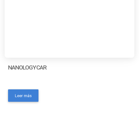
NANOLOGYCAR
- Marca: NANOLOGYCAR- MPN: 4777- Código universal
de producto: No AplicaContactanos a traves de los
Leer más
siguientes medios: Whatsapp Correo electronico