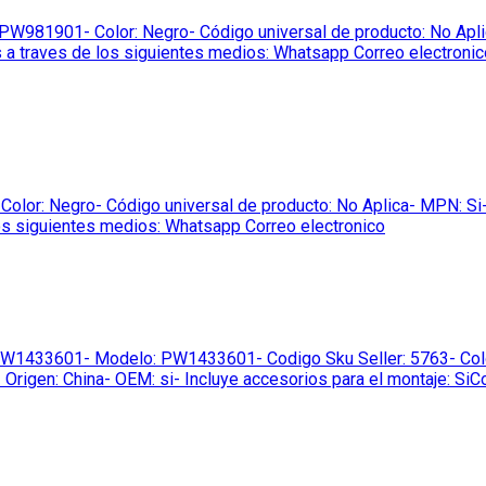
81901- Color: Negro- Código universal de producto: No Aplica-
 a traves de los siguientes medios: Whatsapp Correo electronic
lor: Negro- Código universal de producto: No Aplica- MPN: Si- P
os siguientes medios: Whatsapp Correo electronico
433601- Modelo: PW1433601- Codigo Sku Seller: 5763- Color: 
a- Origen: China- OEM: si- Incluye accesorios para el montaje: S